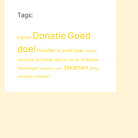
Tags:
Donatie
Goed
Digitaal
doel
huisdier
ik zoek baas
Keuken
Schildpad
Kleurplaat Schildpad
Medisch Advies
tekenen
Zorg
Tekeningen
Schonere lucht
Zwerfdier
Zwembad