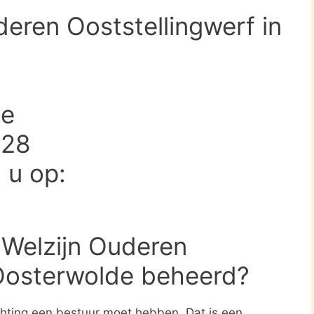
deren Ooststellingwerf in
de
928
d u op:
 Welzijn Ouderen
 Oosterwolde beheerd?
ichting een bestuur moet hebben. Dat is een