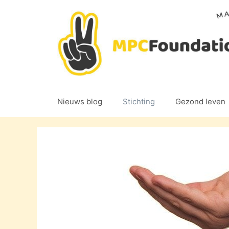
Ga
naar
de
inhoud
Nieuws blog
Stichting
Gezond leven