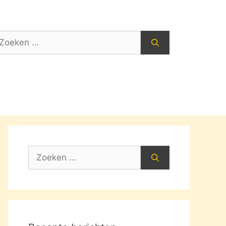
oek
ar:
Zoek
naar: