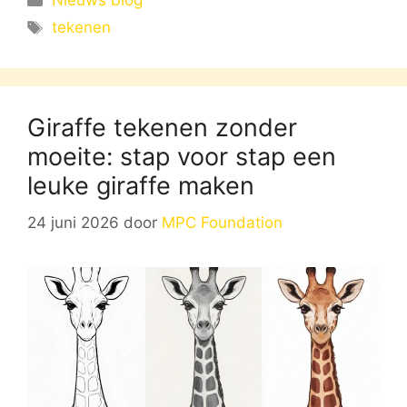
Nieuws blog
Tags
tekenen
Giraffe tekenen zonder
moeite: stap voor stap een
leuke giraffe maken
24 juni 2026
door
MPC Foundation