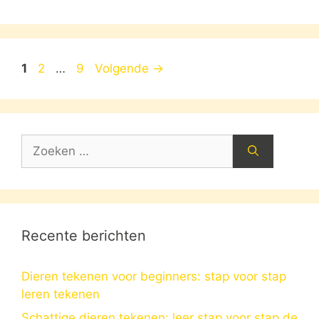
Pagina
Pagina
Pagina
1
2
…
9
Volgende
→
Zoek
naar:
Recente berichten
Dieren tekenen voor beginners: stap voor stap
leren tekenen
Schattige dieren tekenen: leer stap voor stap de