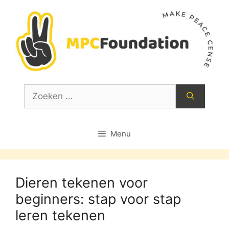
Ga
naar
de
inhoud
Zoek
naar:
Menu
Dieren tekenen voor
beginners: stap voor stap
leren tekenen