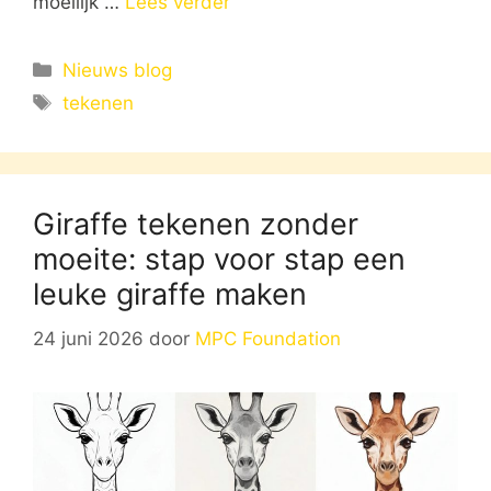
moeilijk …
Lees verder
Categorieën
Nieuws blog
Tags
tekenen
Giraffe tekenen zonder
moeite: stap voor stap een
leuke giraffe maken
24 juni 2026
door
MPC Foundation