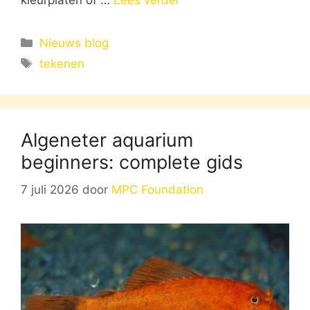
Categorieën
Nieuws blog
Tags
tekenen
Algeneter aquarium
beginners: complete gids
7 juli 2026
door
MPC Foundation