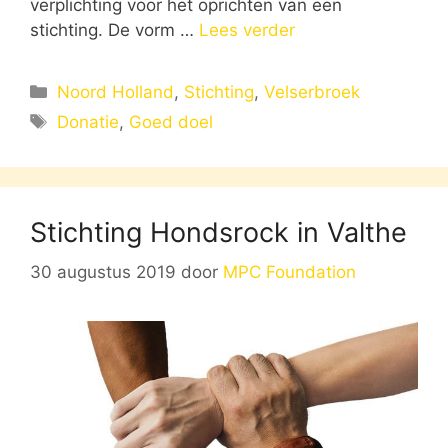
verplichting voor het oprichten van een
stichting. De vorm …
Lees verder
Categorieën
Noord Holland
,
Stichting
,
Velserbroek
Tags
Donatie
,
Goed doel
Stichting Hondsrock in Valthe
30 augustus 2019
door
MPC Foundation