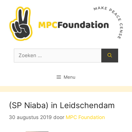
Ga
naar
de
inhoud
Zoek
naar:
Menu
(SP Niaba) in Leidschendam
30 augustus 2019
door
MPC Foundation