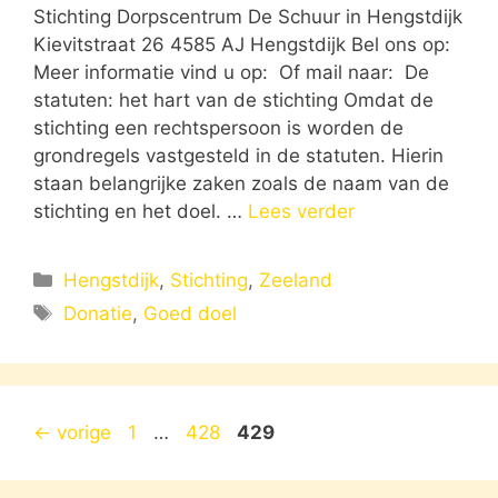
Stichting Dorpscentrum De Schuur in Hengstdijk
Kievitstraat 26 4585 AJ Hengstdijk Bel ons op:
Meer informatie vind u op: Of mail naar: De
statuten: het hart van de stichting Omdat de
stichting een rechtspersoon is worden de
grondregels vastgesteld in de statuten. Hierin
staan belangrijke zaken zoals de naam van de
stichting en het doel. …
Lees verder
Categorieën
Hengstdijk
,
Stichting
,
Zeeland
Tags
Donatie
,
Goed doel
Pagina
Pagina
Pagina
←
vorige
1
…
428
429