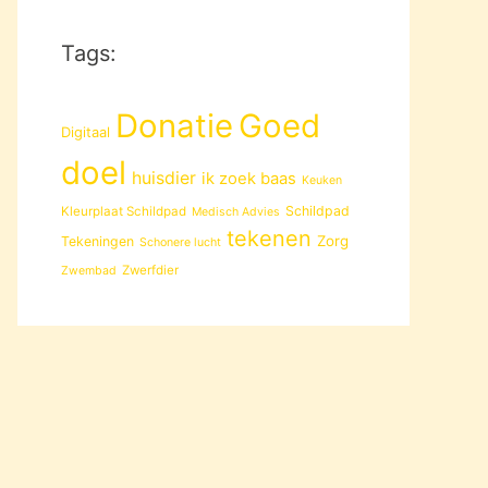
Tags:
Donatie
Goed
Digitaal
doel
huisdier
ik zoek baas
Keuken
Schildpad
Kleurplaat Schildpad
Medisch Advies
tekenen
Zorg
Tekeningen
Schonere lucht
Zwerfdier
Zwembad