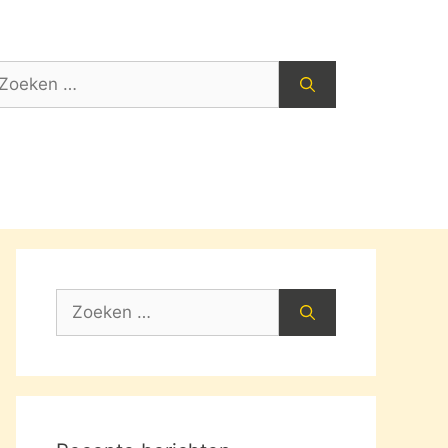
oek
ar:
Zoek
naar: