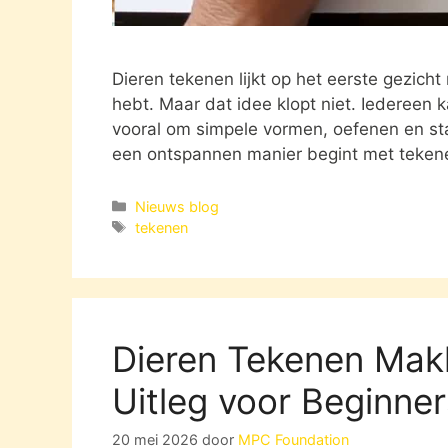
Dieren tekenen lijkt op het eerste gezicht m
hebt. Maar dat idee klopt niet. Iedereen 
vooral om simpele vormen, oefenen en stap
een ontspannen manier begint met teke
Categorieën
Nieuws blog
Tags
tekenen
Dieren Tekenen Makk
Uitleg voor Beginner
20 mei 2026
door
MPC Foundation