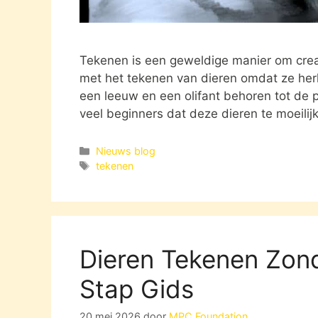
Tekenen is een geweldige manier om creat
met het tekenen van dieren omdat ze herke
een leeuw en een olifant behoren tot de 
veel beginners dat deze dieren te moeilijk
Categorieën
Nieuws blog
Tags
tekenen
Dieren Tekenen Zond
Stap Gids
20 mei 2026
door
MPC Foundation