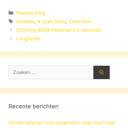
Categorieën
Nieuws blog
Tags
huisdier
,
ik zoek baas
,
Zwerfdier
Stichting IDEM Nederland in Bemelen
Longfonds
Zoek
naar:
Recente berichten
Dieren tekenen voor beginners: stap voor stap