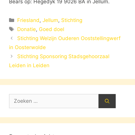
Bears op: Hegedyk 19 9026 BA in Jellum.
Categorieën
Friesland
,
Jellum
,
Stichting
Tags
Donatie
,
Goed doel
Stichting Welzijn Ouderen Ooststellingwerf
in Oosterwolde
Stichting Sponsoring Stadsgehoorzaal
Leiden in Leiden
Zoek
naar: