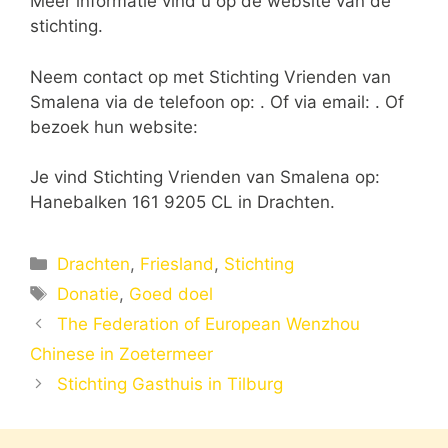
Meer informatie vind u op de website van de
stichting.
Neem contact op met Stichting Vrienden van
Smalena via de telefoon op: . Of via email:
. Of
bezoek hun website:
Je vind Stichting Vrienden van Smalena op:
Hanebalken 161 9205 CL in Drachten.
Categorieën
Drachten
,
Friesland
,
Stichting
Tags
Donatie
,
Goed doel
The Federation of European Wenzhou
Chinese in Zoetermeer
Stichting Gasthuis in Tilburg