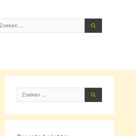
oek
ar:
Zoek
naar: