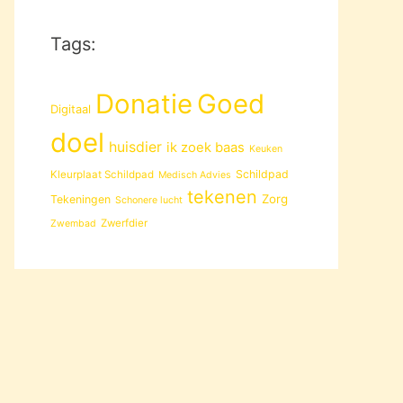
Tags:
Donatie
Goed
Digitaal
doel
huisdier
ik zoek baas
Keuken
Schildpad
Kleurplaat Schildpad
Medisch Advies
tekenen
Zorg
Tekeningen
Schonere lucht
Zwerfdier
Zwembad