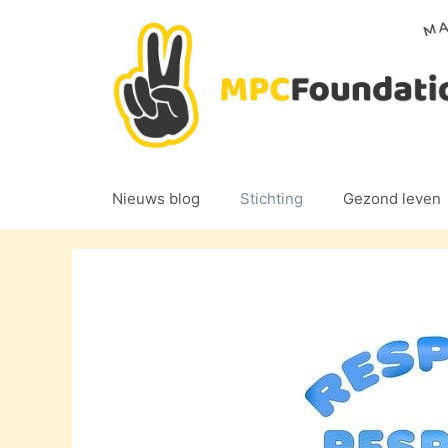
Ga
naar
de
inhoud
Nieuws blog
Stichting
Gezond leven