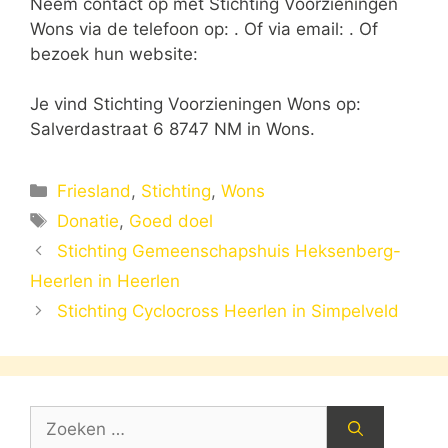
Neem contact op met Stichting Voorzieningen
Wons via de telefoon op: . Of via email:
. Of
bezoek hun website:
Je vind Stichting Voorzieningen Wons op:
Salverdastraat 6 8747 NM in Wons.
Categorieën
Friesland
,
Stichting
,
Wons
Tags
Donatie
,
Goed doel
Stichting Gemeenschapshuis Heksenberg-
Heerlen in Heerlen
Stichting Cyclocross Heerlen in Simpelveld
Zoek
naar: