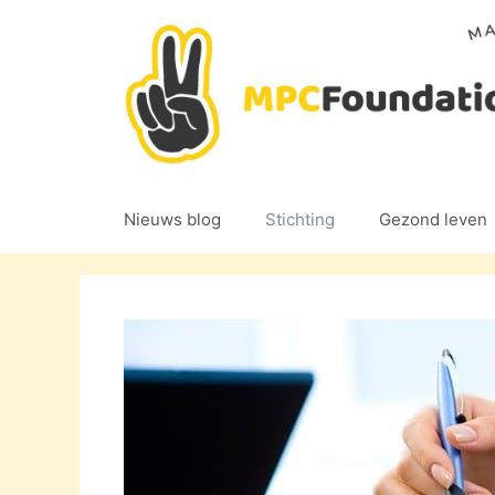
Ga
naar
de
inhoud
Nieuws blog
Stichting
Gezond leven