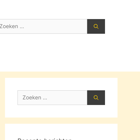
oek
ar:
Zoek
naar: