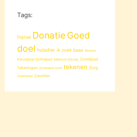
Tags:
Donatie
Goed
Digitaal
doel
huisdier
ik zoek baas
Keuken
Schildpad
Kleurplaat Schildpad
Medisch Advies
tekenen
Zorg
Tekeningen
Schonere lucht
Zwerfdier
Zwembad