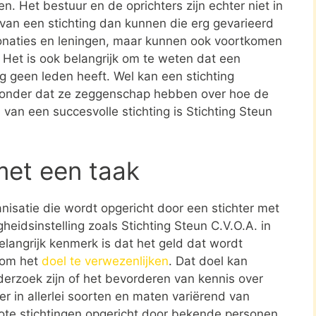
en. Het bestuur en de oprichters zijn echter niet in
n van een stichting dan kunnen die erg gevarieerd
donaties en leningen, maar kunnen ook voortkomen
. Het is ook belangrijk om te weten dat een
ing geen leden heeft. Wel kan een stichting
zonder dat ze zeggenschap hebben over hoe de
d van een succesvolle stichting is Stichting Steun
met een taak
ganisatie die wordt opgericht door een stichter met
eidsinstelling zoals Stichting Steun C.V.O.A. in
langrijk kenmerk is dat het geld dat wordt
t om het
doel te verwezenlijken
. Dat doel kan
erzoek zijn of het bevorderen van kennis over
er in allerlei soorten en maten variërend van
rote stichtingen opgericht door bekende personen.