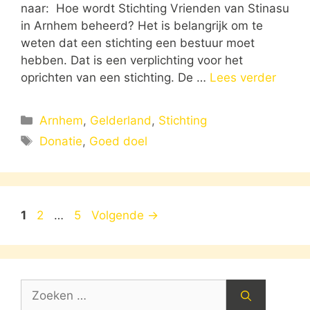
naar: Hoe wordt Stichting Vrienden van Stinasu
in Arnhem beheerd? Het is belangrijk om te
weten dat een stichting een bestuur moet
hebben. Dat is een verplichting voor het
oprichten van een stichting. De …
Lees verder
Categorieën
Arnhem
,
Gelderland
,
Stichting
Tags
Donatie
,
Goed doel
Pagina
Pagina
Pagina
1
2
…
5
Volgende
→
Zoek
naar: