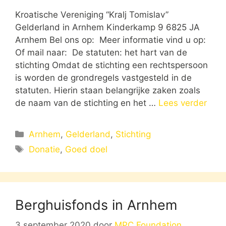
Kroatische Vereniging “Kralj Tomislav”
Gelderland in Arnhem Kinderkamp 9 6825 JA
Arnhem Bel ons op: Meer informatie vind u op:
Of mail naar: De statuten: het hart van de
stichting Omdat de stichting een rechtspersoon
is worden de grondregels vastgesteld in de
statuten. Hierin staan belangrijke zaken zoals
de naam van de stichting en het …
Lees verder
Categorieën
Arnhem
,
Gelderland
,
Stichting
Tags
Donatie
,
Goed doel
Berghuisfonds in Arnhem
3 september 2020
door
MPC Foundation