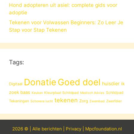
Hond adopteren uit asiel: complete gids voor
adoptie
Tekenen voor Volwassen Beginners: Zo Leer Je
Stap voor Stap Tekenen
Tags:
Donatie
Goed doel
huisdier
ik
Digitaal
zoek baas
Schildpad
Kleurplaat Schildpad
Keuken
Medisch Advies
tekenen
Zorg
Tekeningen
Zwerfdier
Schonere lucht
Zwembad
2026 © |
Alle
berichten
|
Privacy
|
Mpcfoundation.nl