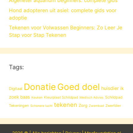
Algeneter aquarium beginners: complete gids
Hond adopteren uit asiel: complete gids voor
adoptie
Tekenen voor Volwassen Beginners: Zo Leer Je
Stap voor Stap Tekenen
Tags:
Donatie
Goed doel
huisdier
ik
Digitaal
zoek baas
Schildpad
Kleurplaat Schildpad
Keuken
Medisch Advies
tekenen
Zorg
Tekeningen
Zwerfdier
Schonere lucht
Zwembad