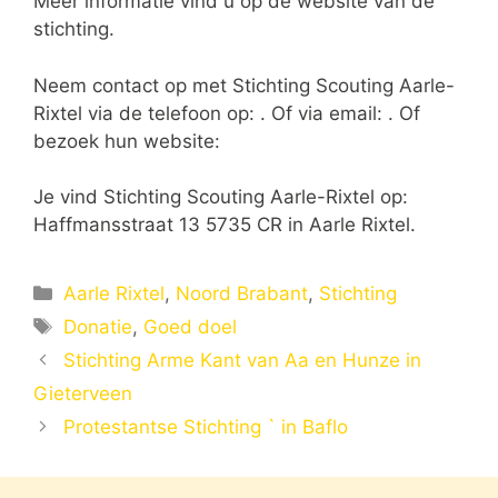
Meer informatie vind u op de website van de
stichting.
Neem contact op met Stichting Scouting Aarle-
Rixtel via de telefoon op: . Of via email:
. Of
bezoek hun website:
Je vind Stichting Scouting Aarle-Rixtel op:
Haffmansstraat 13 5735 CR in Aarle Rixtel.
Categorieën
Aarle Rixtel
,
Noord Brabant
,
Stichting
Tags
Donatie
,
Goed doel
Stichting Arme Kant van Aa en Hunze in
Gieterveen
Protestantse Stichting ` in Baflo