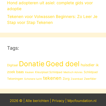
Hond adopteren uit asiel: complete gids voor
adoptie
Tekenen voor Volwassen Beginners: Zo Leer Je
Stap voor Stap Tekenen
Tags:
Donatie
Goed doel
huisdier
ik
Digitaal
zoek baas
Schildpad
Kleurplaat Schildpad
Keuken
Medisch Advies
tekenen
Zorg
Tekeningen
Zwerfdier
Schonere lucht
Zwembad
2026 © |
Alle
berichten
|
Privacy
|
Mpcfoundation.nl