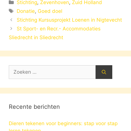
Categorieën
Stichting
,
Zevenhoven
,
Zuid Holland
Tags
Donatie
,
Goed doel
Stichting Kursusprojekt Loenen in Nigtevecht
St Sport- en Recr.- Accommodaties
Sliedrecht in Sliedrecht
Zoek
naar:
Recente berichten
Dieren tekenen voor beginners: stap voor stap
leren tekenen