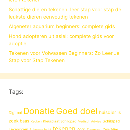
Schattige dieren tekenen: leer stap voor stap de
leukste dieren eenvoudig tekenen
Algeneter aquarium beginners: complete gids
Hond adopteren uit asiel: complete gids voor
adoptie
Tekenen voor Volwassen Beginners: Zo Leer Je
Stap voor Stap Tekenen
Tags:
Donatie
Goed doel
huisdier
ik
Digitaal
zoek baas
Schildpad
Kleurplaat Schildpad
Keuken
Medisch Advies
tekenen
Zorg
Tekeningen
Zwerfdier
Schonere lucht
Zwembad