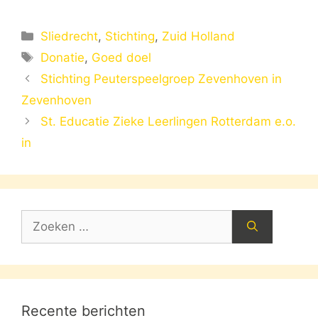
Categorieën
Sliedrecht
,
Stichting
,
Zuid Holland
Tags
Donatie
,
Goed doel
Stichting Peuterspeelgroep Zevenhoven in
Zevenhoven
St. Educatie Zieke Leerlingen Rotterdam e.o.
in
Zoek
naar:
Recente berichten