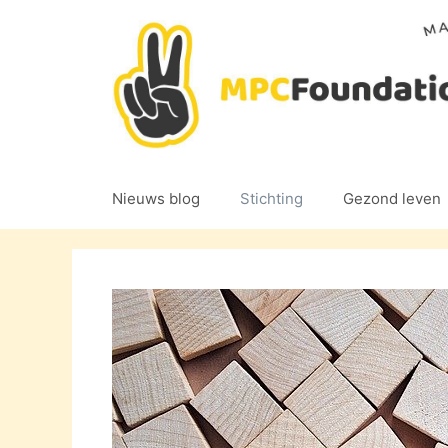
Ga
naar
de
inhoud
Nieuws blog
Stichting
Gezond leven