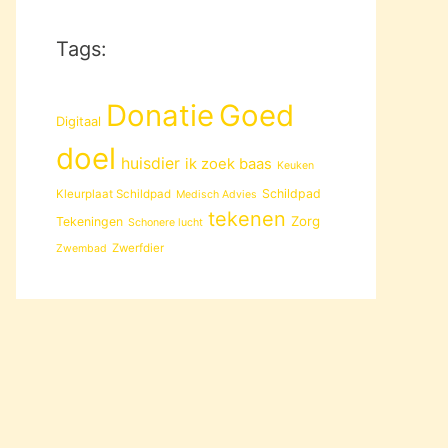
Tags:
Donatie
Goed
Digitaal
doel
huisdier
ik zoek baas
Keuken
Schildpad
Kleurplaat Schildpad
Medisch Advies
tekenen
Zorg
Tekeningen
Schonere lucht
Zwerfdier
Zwembad