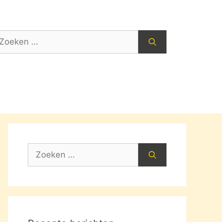
oek
ar:
Zoek
naar: