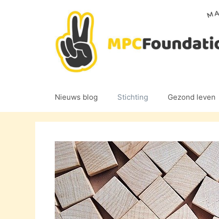
Ga
naar
de
inhoud
Nieuws blog
Stichting
Gezond leven