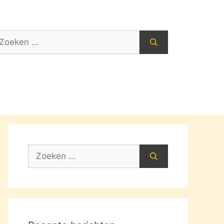
oek
ar:
Zoek
naar: