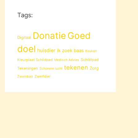
Tags:
Donatie
Goed
Digitaal
doel
huisdier
ik zoek baas
Keuken
Schildpad
Kleurplaat Schildpad
Medisch Advies
tekenen
Zorg
Tekeningen
Schonere lucht
Zwerfdier
Zwembad