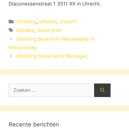
Diaconessenstraat 1 3511 XX in Utrecht.
Categorieën
Stichting
,
Utrecht
,
Utrecht
Tags
Donatie
,
Goed doel
Stichting Buurthuis Nieuwediep in
Nieuwediep
Stichting Novionet in Nijmegen
Zoek
naar:
Recente berichten