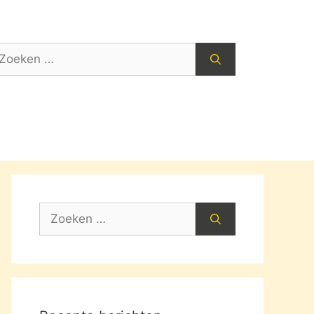
oek
ar:
Zoek
naar: