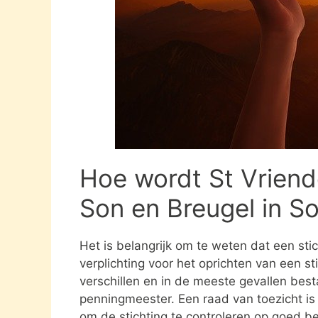
Hoe wordt St Vriende
Son en Breugel in S
Het is belangrijk om te weten dat een st
verplichting voor het oprichten van een s
verschillen en in de meeste gevallen besta
penningmeester. Een raad van toezicht i
om de stichting te controleren op goed be