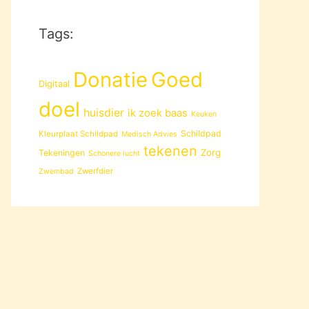
Tags:
Donatie
Goed
Digitaal
doel
huisdier
ik zoek baas
Keuken
Schildpad
Kleurplaat Schildpad
Medisch Advies
tekenen
Zorg
Tekeningen
Schonere lucht
Zwerfdier
Zwembad