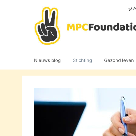
Ga
naar
de
inhoud
Nieuws blog
Stichting
Gezond leven