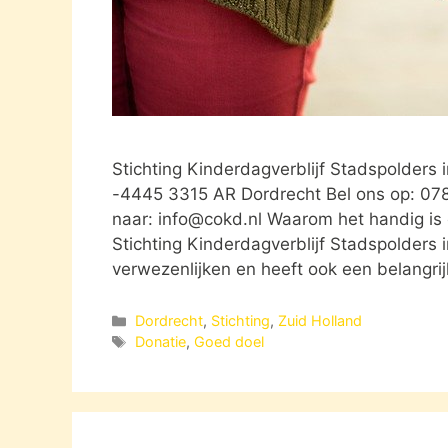
Stichting Kinderdagverblijf Stadspolders
-4445 3315 AR Dordrecht Bel ons op: 078
naar:
info@cokd.nl
Waarom het handig is o
Stichting Kinderdagverblijf Stadspolders 
verwezenlijken en heeft ook een belangri
Categorieën
Dordrecht
,
Stichting
,
Zuid Holland
Tags
Donatie
,
Goed doel