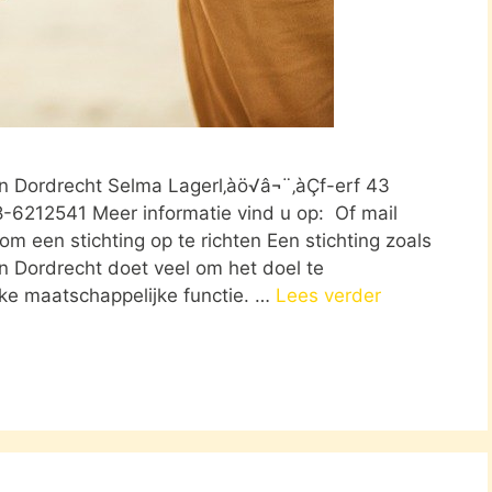
 in Dordrecht Selma Lagerl‚àö√â¬¨‚àÇf-erf 43
-6212541 Meer informatie vind u op: Of mail
m een stichting op te richten Een stichting zoals
in Dordrecht doet veel om het doel te
jke maatschappelijke functie. …
Lees verder