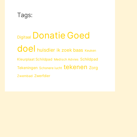
Tags:
Donatie
Goed
Digitaal
doel
huisdier
ik zoek baas
Keuken
Schildpad
Kleurplaat Schildpad
Medisch Advies
tekenen
Zorg
Tekeningen
Schonere lucht
Zwerfdier
Zwembad