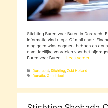
Stichting Buren voor Buren in Dordrecht 
informatie vind u op: Of mail naar: Financ
mag geen winstoogmerk hebben en donatie
onmiddellijke voordelen voor het bijdragen
Buren voor Buren …
Lees verder
Categorieën
Dordrecht
,
Stichting
,
Zuid Holland
Tags
Donatie
,
Goed doel
Stichting Shohada Ch