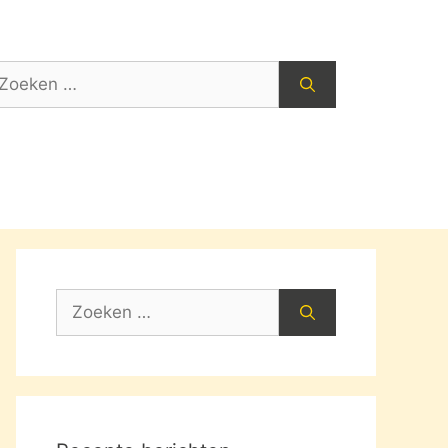
oek
ar:
Zoek
naar: