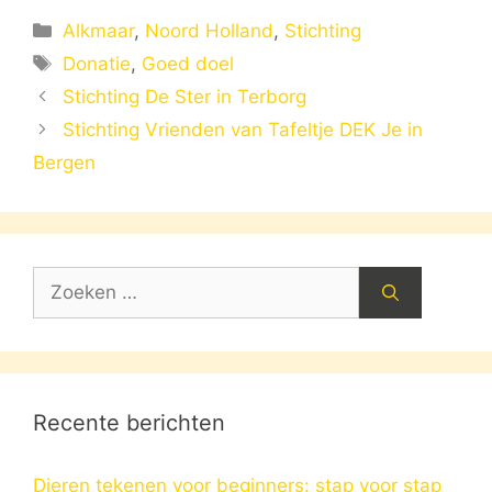
Categorieën
Alkmaar
,
Noord Holland
,
Stichting
Tags
Donatie
,
Goed doel
Stichting De Ster in Terborg
Stichting Vrienden van Tafeltje DEK Je in
Bergen
Zoek
naar:
Recente berichten
Dieren tekenen voor beginners: stap voor stap