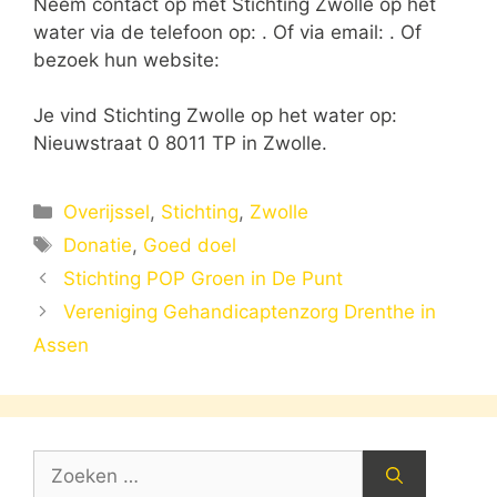
Neem contact op met Stichting Zwolle op het
water via de telefoon op: . Of via email:
. Of
bezoek hun website:
Je vind Stichting Zwolle op het water op:
Nieuwstraat 0 8011 TP in Zwolle.
Categorieën
Overijssel
,
Stichting
,
Zwolle
Tags
Donatie
,
Goed doel
Stichting POP Groen in De Punt
Vereniging Gehandicaptenzorg Drenthe in
Assen
Zoek
naar: