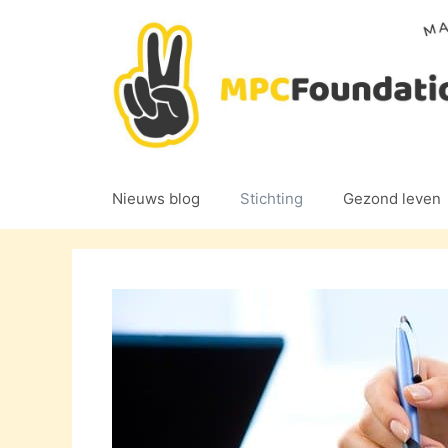
Ga
naar
de
inhoud
Nieuws blog
Stichting
Gezond leven