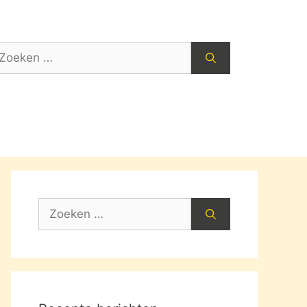
oek
ar:
Zoek
naar: