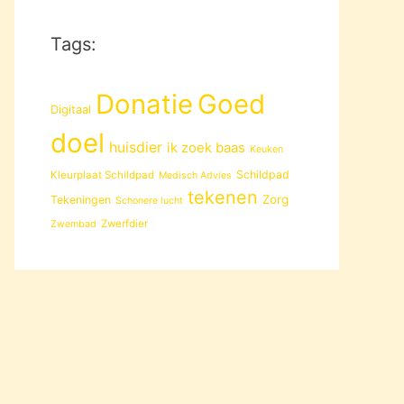
Tags:
Donatie
Goed
Digitaal
doel
huisdier
ik zoek baas
Keuken
Schildpad
Kleurplaat Schildpad
Medisch Advies
tekenen
Zorg
Tekeningen
Schonere lucht
Zwerfdier
Zwembad