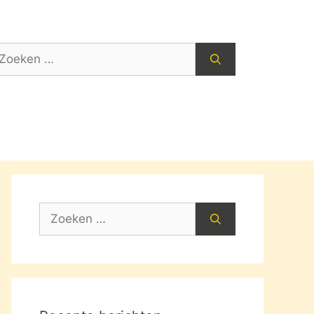
oek
ar:
Zoek
naar: