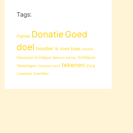
Tags:
Donatie
Goed
Digitaal
doel
huisdier
ik zoek baas
Keuken
Schildpad
Kleurplaat Schildpad
Medisch Advies
tekenen
Zorg
Tekeningen
Schonere lucht
Zwerfdier
Zwembad