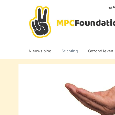
Ga
naar
de
inhoud
Nieuws blog
Stichting
Gezond leven