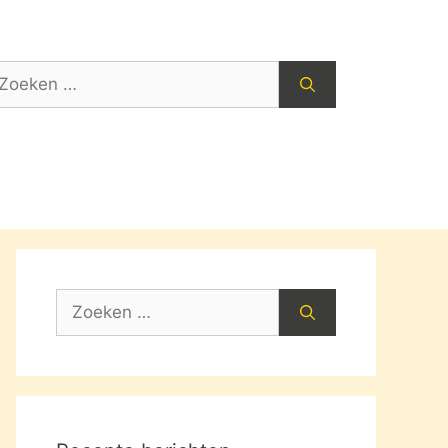
oek
ar:
Zoek
naar: