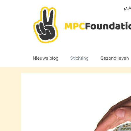
Ga
naar
de
inhoud
Nieuws blog
Stichting
Gezond leven