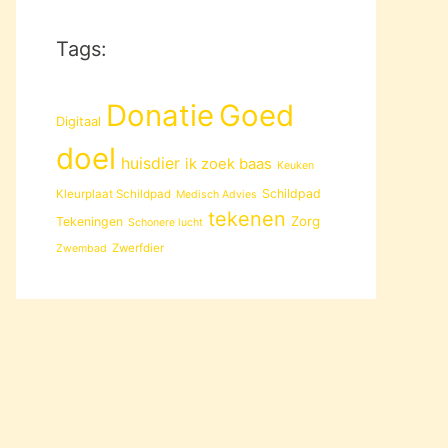
Tags:
Donatie
Goed
Digitaal
doel
huisdier
ik zoek baas
Keuken
Schildpad
Kleurplaat Schildpad
Medisch Advies
tekenen
Zorg
Tekeningen
Schonere lucht
Zwerfdier
Zwembad