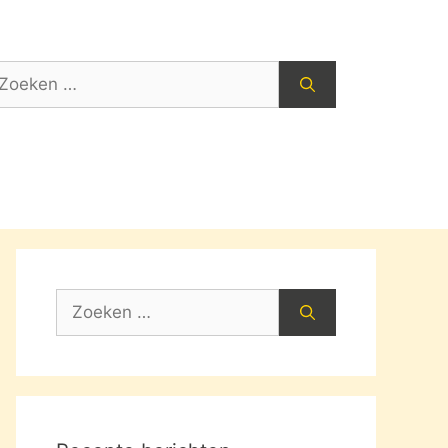
oek
ar:
Zoek
naar: