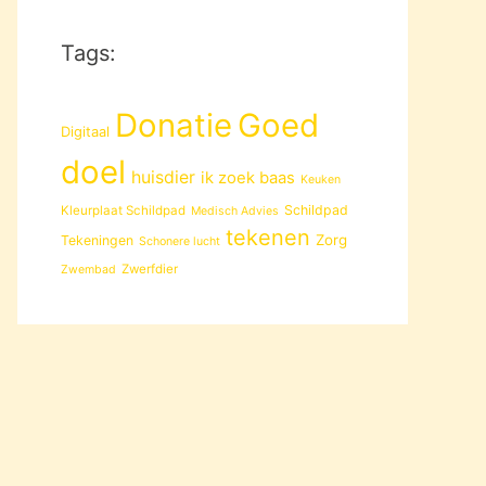
Tags:
Donatie
Goed
Digitaal
doel
huisdier
ik zoek baas
Keuken
Schildpad
Kleurplaat Schildpad
Medisch Advies
tekenen
Zorg
Tekeningen
Schonere lucht
Zwerfdier
Zwembad