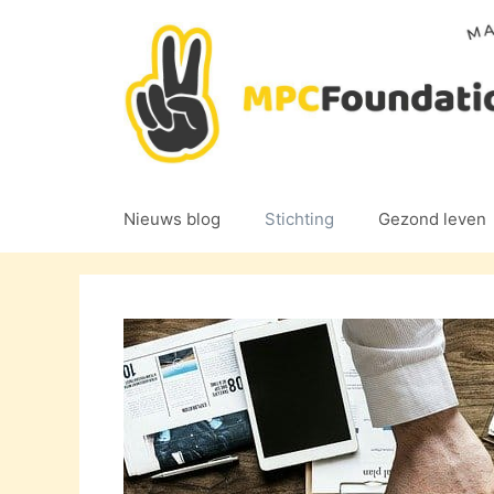
Ga
naar
de
inhoud
Nieuws blog
Stichting
Gezond leven