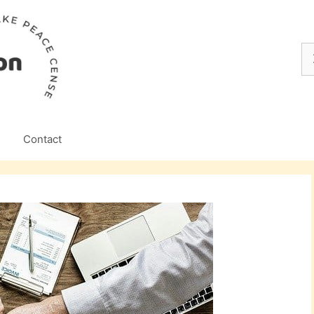
Z
na
Contact