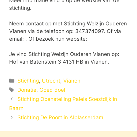
Meer informatie vind u op de website van de
stichting.
Neem contact op met Stichting Welzijn Ouderen
Vianen via de telefoon op: 347374097. Of via
email:
. Of bezoek hun website:
Je vind Stichting Welzijn Ouderen Vianen op:
Hof van Batenstein 3 4131 HB in Vianen.
Categorieën
Stichting
,
Utrecht
,
Vianen
Tags
Donatie
,
Goed doel
Stichting Openstelling Paleis Soestdijk in
Baarn
Stichting De Poort in Alblasserdam