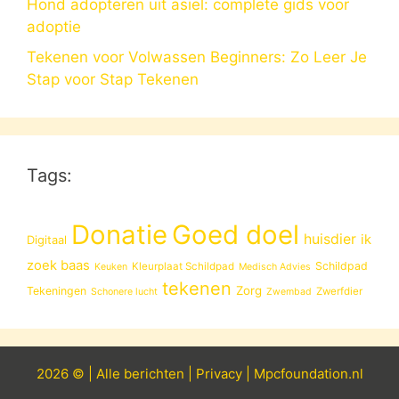
Hond adopteren uit asiel: complete gids voor
adoptie
Tekenen voor Volwassen Beginners: Zo Leer Je
Stap voor Stap Tekenen
Tags:
Donatie
Goed doel
huisdier
ik
Digitaal
zoek baas
Schildpad
Kleurplaat Schildpad
Keuken
Medisch Advies
tekenen
Zorg
Tekeningen
Zwerfdier
Schonere lucht
Zwembad
2026 © |
Alle
berichten
|
Privacy
|
Mpcfoundation.nl