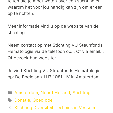
feiten die je moet weten over een stichting en
waarom het voor jou handig kan zijn om er een
op te richten.
Meer informatie vind u op de website van de
stichting.
Neem contact op met Stichting VU Steunfonds
Hematologie via de telefoon op: . Of via email:
.
Of bezoek hun website:
Je vind Stichting VU Steunfonds Hematologie
op: De Boelelaan 1117 1081 HV in Amsterdam.
Categorieën
Amsterdam
,
Noord Holland
,
Stichting
Tags
Donatie
,
Goed doel
Stichting Diversiteit Techniek in Vessem