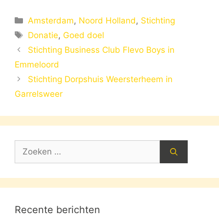
Categorieën
Amsterdam
,
Noord Holland
,
Stichting
Tags
Donatie
,
Goed doel
Stichting Business Club Flevo Boys in
Emmeloord
Stichting Dorpshuis Weersterheem in
Garrelsweer
Zoek
naar:
Recente berichten