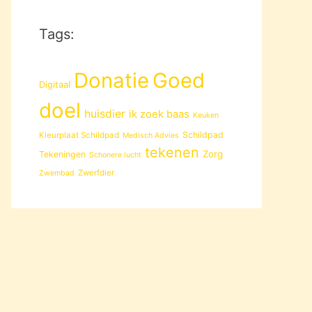
Tags:
Donatie
Goed
Digitaal
doel
huisdier
ik zoek baas
Keuken
Schildpad
Kleurplaat Schildpad
Medisch Advies
tekenen
Zorg
Tekeningen
Schonere lucht
Zwerfdier
Zwembad