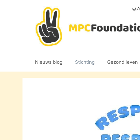
Ga
naar
de
inhoud
Nieuws blog
Stichting
Gezond leven