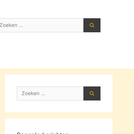
oek
ar:
Zoek
naar: