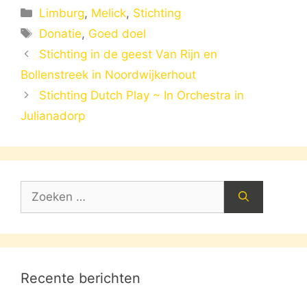
Categorieën
Limburg
,
Melick
,
Stichting
Tags
Donatie
,
Goed doel
Stichting in de geest Van Rijn en
Bollenstreek in Noordwijkerhout
Stichting Dutch Play ~ In Orchestra in
Julianadorp
Zoek
naar:
Recente berichten