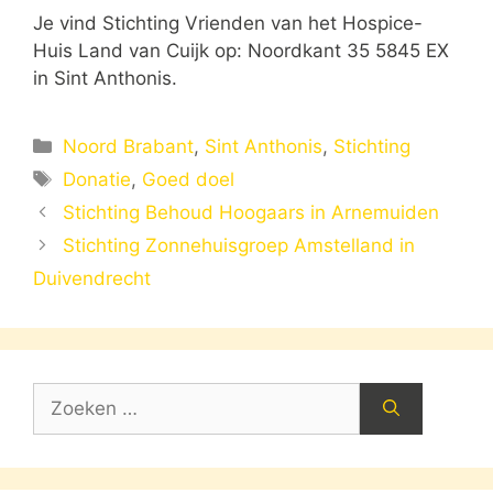
Je vind Stichting Vrienden van het Hospice-
Huis Land van Cuijk op: Noordkant 35 5845 EX
in Sint Anthonis.
Categorieën
Noord Brabant
,
Sint Anthonis
,
Stichting
Tags
Donatie
,
Goed doel
Stichting Behoud Hoogaars in Arnemuiden
Stichting Zonnehuisgroep Amstelland in
Duivendrecht
Zoek
naar: