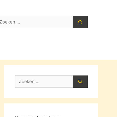
oek
ar:
Zoek
naar: