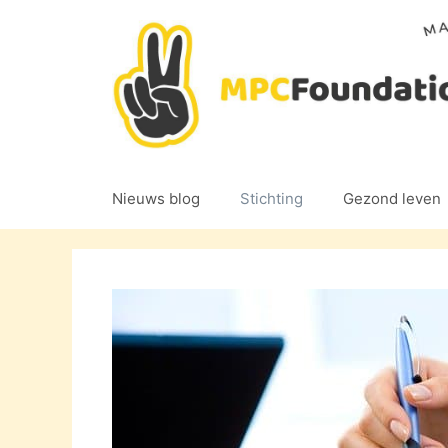
Ga
naar
de
inhoud
Nieuws blog
Stichting
Gezond leven