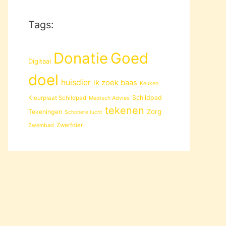
Tags:
Donatie
Goed
Digitaal
doel
huisdier
ik zoek baas
Keuken
Schildpad
Kleurplaat Schildpad
Medisch Advies
tekenen
Zorg
Tekeningen
Schonere lucht
Zwerfdier
Zwembad