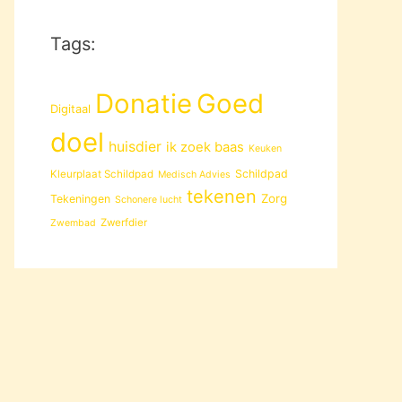
Tags:
Donatie
Goed
Digitaal
doel
huisdier
ik zoek baas
Keuken
Schildpad
Kleurplaat Schildpad
Medisch Advies
tekenen
Zorg
Tekeningen
Schonere lucht
Zwerfdier
Zwembad