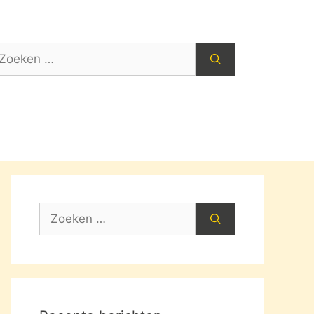
oek
ar:
Zoek
naar: