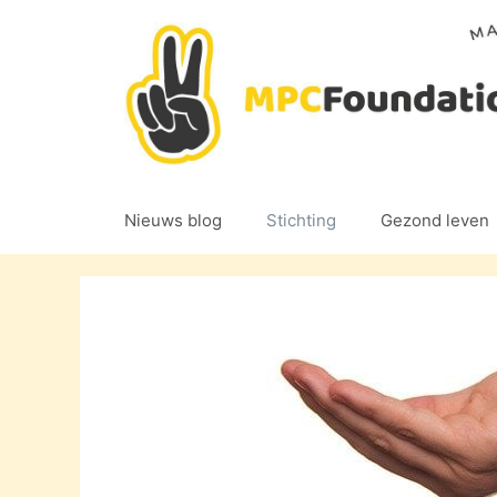
Ga
naar
de
inhoud
Nieuws blog
Stichting
Gezond leven