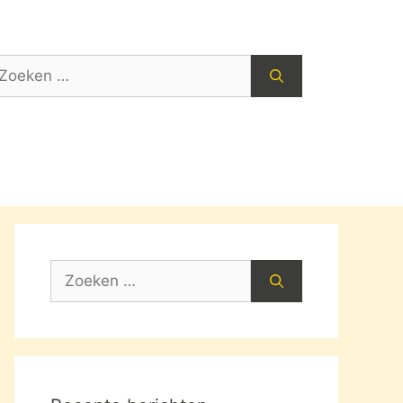
oek
ar:
Zoek
naar: