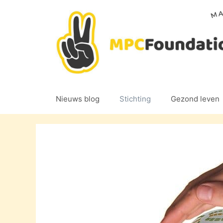
Ga
naar
de
inhoud
Nieuws blog
Stichting
Gezond leven