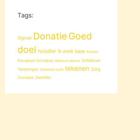
Tags:
Donatie
Goed
Digitaal
doel
huisdier
ik zoek baas
Keuken
Schildpad
Kleurplaat Schildpad
Medisch Advies
tekenen
Zorg
Tekeningen
Schonere lucht
Zwerfdier
Zwembad