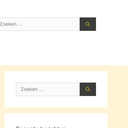
oek
ar:
Zoek
naar: