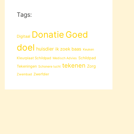
Tags:
Donatie
Goed
Digitaal
doel
huisdier
ik zoek baas
Keuken
Schildpad
Kleurplaat Schildpad
Medisch Advies
tekenen
Zorg
Tekeningen
Schonere lucht
Zwerfdier
Zwembad