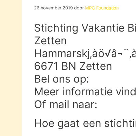
26 november 2019
door
MPC Foundation
Stichting Vakantie B
Zetten
Hammarskj‚àö√â¬¨‚à
6671 BN Zetten
Bel ons op:
Meer informatie vin
Of mail naar:
Hoe gaat een sticht