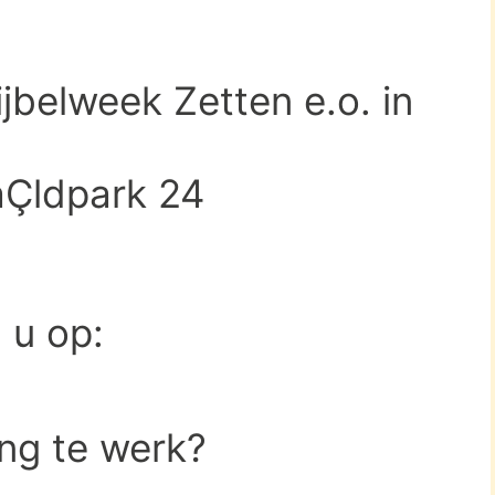
ijbelweek Zetten e.o. in
Çldpark 24
d u op:
ing te werk?