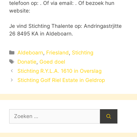
telefoon op: . Of via email:
. Of bezoek hun
website:
Je vind Stichting Thalente op: Andringastrjitte
26 8495 KA in Aldeboarn.
Categorieën
Aldeboarn
,
Friesland
,
Stichting
Tags
Donatie
,
Goed doel
Stichting R.Y.L.A. 1610 in Overslag
Stichting Golf Riel Estate in Geldrop
Zoek
naar: