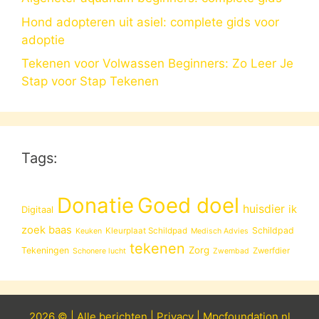
Hond adopteren uit asiel: complete gids voor
adoptie
Tekenen voor Volwassen Beginners: Zo Leer Je
Stap voor Stap Tekenen
Tags:
Donatie
Goed doel
huisdier
ik
Digitaal
zoek baas
Schildpad
Kleurplaat Schildpad
Keuken
Medisch Advies
tekenen
Zorg
Tekeningen
Zwerfdier
Schonere lucht
Zwembad
2026 © |
Alle
berichten
|
Privacy
|
Mpcfoundation.nl