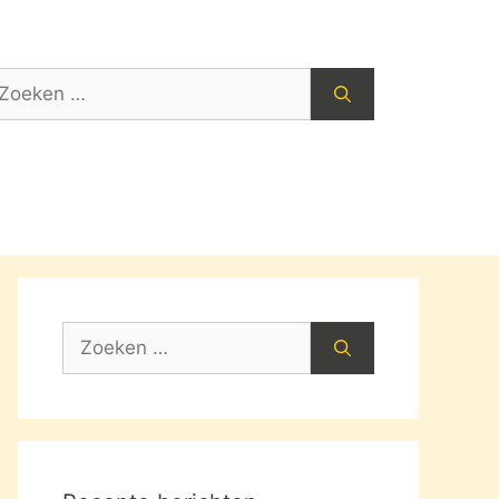
oek
ar:
Zoek
naar: