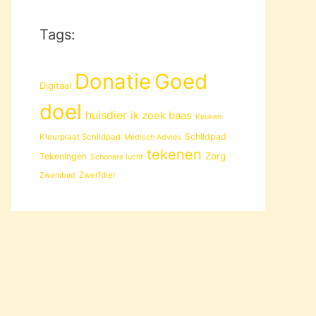
Tags:
Donatie
Goed
Digitaal
doel
huisdier
ik zoek baas
Keuken
Schildpad
Kleurplaat Schildpad
Medisch Advies
tekenen
Zorg
Tekeningen
Schonere lucht
Zwerfdier
Zwembad