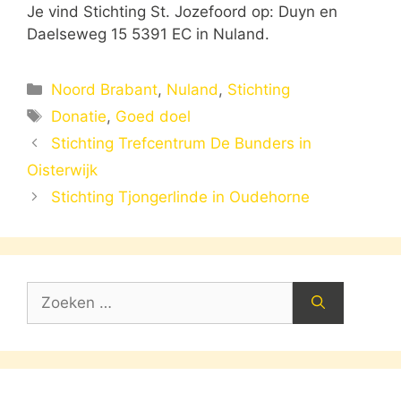
Je vind Stichting St. Jozefoord op: Duyn en
Daelseweg 15 5391 EC in Nuland.
Categorieën
Noord Brabant
,
Nuland
,
Stichting
Tags
Donatie
,
Goed doel
Stichting Trefcentrum De Bunders in
Oisterwijk
Stichting Tjongerlinde in Oudehorne
Zoek
naar: