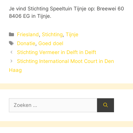
Je vind Stichting Speeltuin Tijnje op: Breewei 60
8406 EG in Tijnje.
Categorieën
Friesland
,
Stichting
,
Tijnje
Tags
Donatie
,
Goed doel
Stichting Vermeer in Delft in Delft
Stichting International Moot Court in Den
Haag
Zoek
naar: