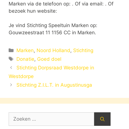
Marken via de telefoon op: . Of via email:
. Of
bezoek hun website:
Je vind Stichting Speeltuin Marken op:
Gouwzeestraat 11 1156 CC in Marken.
Categorieën
Marken
,
Noord Holland
,
Stichting
Tags
Donatie
,
Goed doel
Stichting Dorpsraad Westdorpe in
Westdorpe
Stichting Z.I.L.T. in Augustinusga
Zoek
naar: