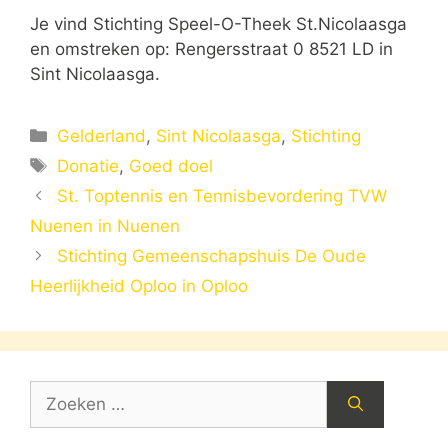
Je vind Stichting Speel-O-Theek St.Nicolaasga
en omstreken op: Rengersstraat 0 8521 LD in
Sint Nicolaasga.
Categorieën
Gelderland
,
Sint Nicolaasga
,
Stichting
Tags
Donatie
,
Goed doel
St. Toptennis en Tennisbevordering TVW
Nuenen in Nuenen
Stichting Gemeenschapshuis De Oude
Heerlijkheid Oploo in Oploo
Zoek
naar: