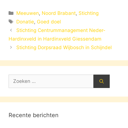
Categorieën
Meeuwen
,
Noord Brabant
,
Stichting
Tags
Donatie
,
Goed doel
Stichting Centrummanagement Neder-
Hardinxveld in Hardinxveld Giessendam
Stichting Dorpsraad Wijbosch in Schijndel
Zoek
naar:
Recente berichten