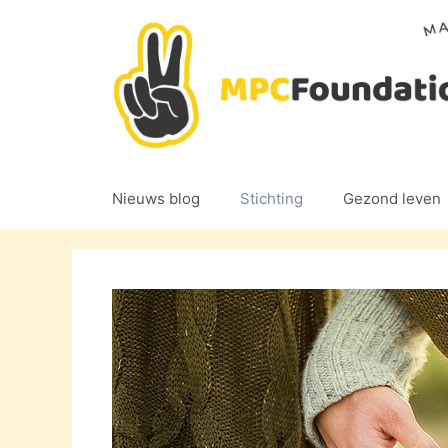
Ga
naar
de
inhoud
Nieuws blog
Stichting
Gezond leven