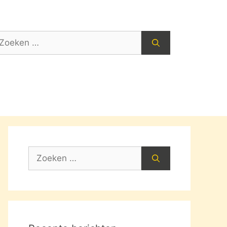
oek
ar:
Zoek
naar: