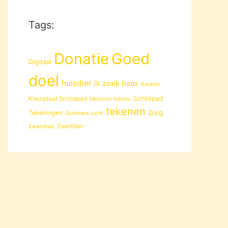
Tags:
Donatie
Goed
Digitaal
doel
huisdier
ik zoek baas
Keuken
Schildpad
Kleurplaat Schildpad
Medisch Advies
tekenen
Zorg
Tekeningen
Schonere lucht
Zwerfdier
Zwembad