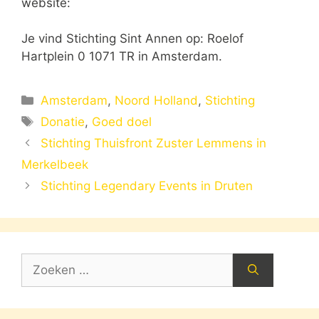
website:
Je vind Stichting Sint Annen op: Roelof
Hartplein 0 1071 TR in Amsterdam.
Categorieën
Amsterdam
,
Noord Holland
,
Stichting
Tags
Donatie
,
Goed doel
Stichting Thuisfront Zuster Lemmens in
Merkelbeek
Stichting Legendary Events in Druten
Zoek
naar: