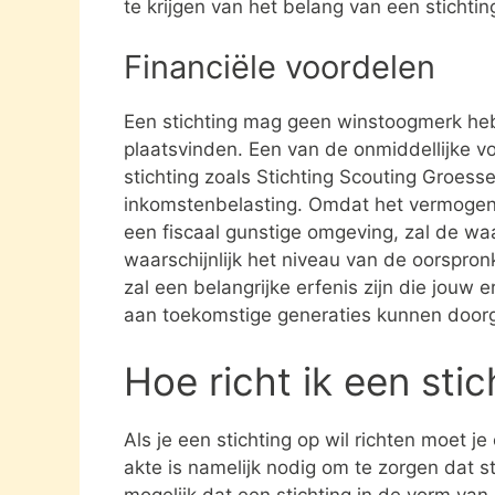
te krijgen van het belang van een stichti
Financiële voordelen
Een stichting mag geen winstoogmerk heb
plaatsvinden. Een van de onmiddellijke vo
stichting zoals Stichting Scouting Groess
inkomstenbelasting. Omdat het vermogen da
een fiscaal gunstige omgeving, zal de waa
waarschijnlijk het niveau van de oorspronk
zal een belangrijke erfenis zijn die jouw e
aan toekomstige generaties kunnen door
Hoe richt ik een sti
Als je een stichting op wil richten moet j
akte is namelijk nodig om te zorgen dat st
mogelijk dat een stichting in de vorm va