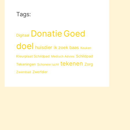
Tags:
Donatie
Goed
Digitaal
doel
huisdier
ik zoek baas
Keuken
Schildpad
Kleurplaat Schildpad
Medisch Advies
tekenen
Zorg
Tekeningen
Schonere lucht
Zwerfdier
Zwembad