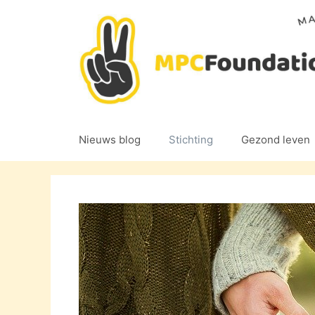
Ga
naar
de
inhoud
Nieuws blog
Stichting
Gezond leven