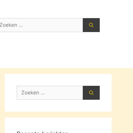
oek
ar:
Zoek
naar: